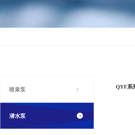
QYF
喷泉泵
潜水泵